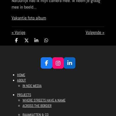
Natuurlijk had ik mijn camera mee. Ik neem je graag
mee in beeld...
Vakantie foto album
«
Vorige
Volgende
»
D
D
S
D
e
e
h
e
l
e
a
l
e
l
r
e
n
e
n
F
I
L
a
n
i
HOME
c
s
n
e
t
k
ABOUT
b
a
e
IN NDE MEDIA
o
g
d
PROJECTS
o
r
I
WHERE STREETS HAVE A NAME
k
a
n
ACROSS THE BORDER
m
RAAMKATTEN & CO