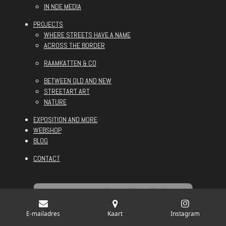
b
a
e
IN NDE MEDIA
o
g
d
PROJECTS
o
r
I
WHERE STREETS HAVE A NAME
k
a
n
ACROSS THE BORDER
m
RAAMKATTEN & CO
BETWEEN OLD AND NEW
STREETART ART
NATURE
EXPOSITION AND MORE
WEBSHOP
BLOG
CONTACT
E-mailadres
Kaart
Instagram