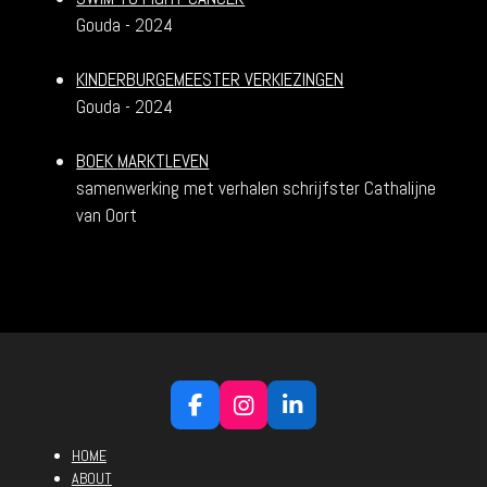
Gouda - 2024
KINDERBURGEMEESTER VERKIEZINGEN
Gouda - 2024
BOEK
MARKTLEVEN
samenwerking met verhalen schrijfster Cathalijne
van Oort
F
I
L
a
n
i
HOME
c
s
n
e
t
k
ABOUT